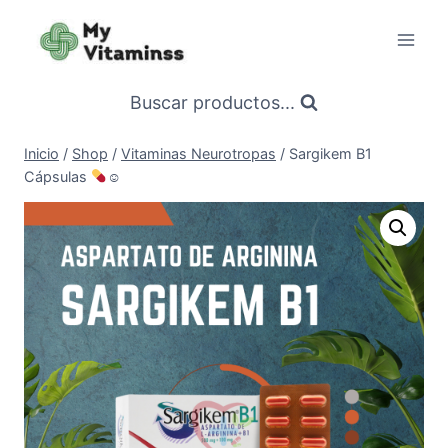
Saltar
al
contenido
Buscar productos...
Inicio
/
Shop
/
Vitaminas Neurotropas
/
Sargikem B1
Cápsulas
☺