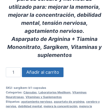
utilizado para: mejorar la memoria,
mejorar la concentración, debilidad
mental, tensión nerviosa,
agotamiento nervioso.
Asparpato de Arginina + Tiamina
Mononitrato, Sargikem, Vitaminas y
suplementos
Sargikem
Añadir al carrito
B1
Cápsulas
SKU:
sargikem-b1-capsulas
Categorías:
Cápsulas
,
Laboratorios Medikem
,
Vitaminas
☺
Neurotropas
,
Vitaminas y Suplementos
Etiquetas:
agotamiento nervioso
,
aspartato de arginina
,
cerebro y
cantidad
nervios
,
debilidad mental
,
mejora la concentración
,
mejora la