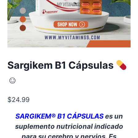
Sargikem B1 Cápsulas
☺
$
24.99
SARGIKEM® B1 CÁPSULAS
es un
suplemento nutricional indicado
para su cerebro y nervios. Es