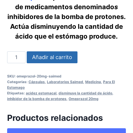
de medicamentos denominado
s
inhibidores de la bomba de protones.
Actúa disminuyendo la cantidad de
ácido que el estómago produce.
Omeprazol
Añadir al carrito
20mg
Saimed
SKU:
omeprazol-20mg-saimed
cantidad
Categorías:
Cápsulas
,
Laboratorios Saimed
,
Medicina
,
Para El
Estomago
Etiquetas:
acidez estomacal
,
disminuye la cantidad de ácido
,
inhibidor de la bomba de protones
,
Omeprazol 20mg
Productos relacionados