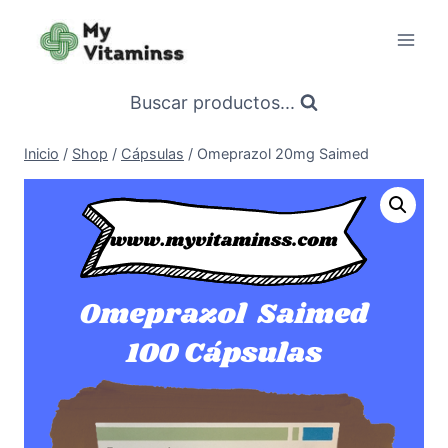
Saltar
al
contenido
Buscar productos...
Inicio
/
Shop
/
Cápsulas
/
Omeprazol 20mg Saimed