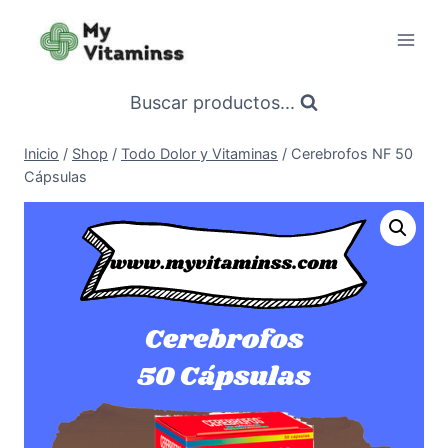
Saltar
al
contenido
Buscar productos...
Inicio
/
Shop
/
Todo Dolor y Vitaminas
/
Cerebrofos NF 50
Cápsulas