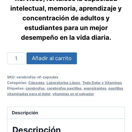
intelectual, memoria, aprendizaje y
concentración de adultos y
estudiantes para un mejor
desempeño en la vida diaria.
Cerebrofos
Añadir al carrito
NF
50
SKU:
cerebrofos-nf-capsulas
Cápsulas
Categorías:
Cápsulas
,
Laboratorios López
,
Todo Dolor y Vitaminas
cantidad
Etiquetas:
cerebrofos
,
cerebrofos pastillas
,
energizantes
,
pastillas
vitaminadas para el dolor
,
vitaminas en el salvador
Descripción
Descripción