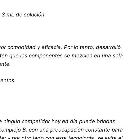
n 3 mL de solución
 comodidad y eficacia. Por lo tanto, desarrolló
iten que los componentes se mezclen en una sola
ente.
mentos.
ue ningún competidor hoy en día puede brindar.
 complejo B, con una preocupación constante para
e; y por otro lado con esta tecnología, se evita el