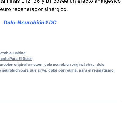
itaminas B12, B6 y B1 posee un efecto analgésico
neuro regenerador sinérgico.
Dolo-Neurobión® DC
ectable-unidad
nto Para El Dolor
urobion original amazon
,
dolo neurobion original ebay
,
dolo
o neurobion para que sirve
,
dolor por reuma
,
para el reumatismo
,