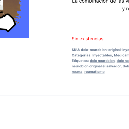
La combinación de las v
y 
Sin existencias
SKU:
dolo-neurobion-original-iny
Categorías:
Inyectables
,
Medicame
Etiquetas:
dolo neurobion
,
dolo ne
neurobion original el salvador
,
dol
reuma
,
reumatismo