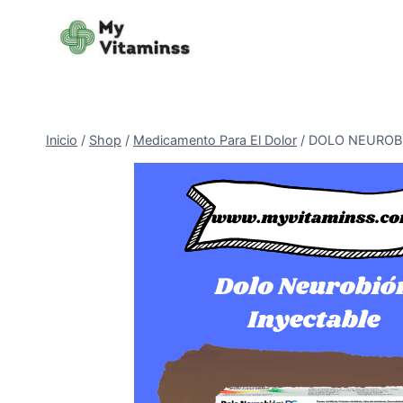
Saltar
al
contenido
Inicio
/
Shop
/
Medicamento Para El Dolor
/
DOLO NEUROB