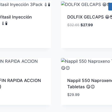
itasil Inyección
DOLFIX GELCAPS 😁
💉🧪
El
El
$
32.65
$
27.99
precio
precio
original
actual
era:
es:
$32.65.
$27.99.
IN RAPIDA ACCION
Nappil 550 Naproxen
)
Tabletas 😋😊
$
29.99