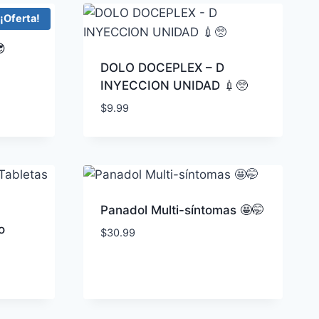
¡Oferta!

DOLO DOCEPLEX – D
INYECCION UNIDAD 💉🥺
$
9.99
Panadol Multi-síntomas 🤩🤭
o
$
30.99