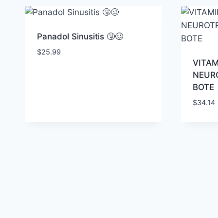
Panadol Sinusitis 🤧🥴
$
25.99
VITA
NEUR
BOTE
$
34.14