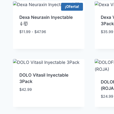
¡Oferta!
Dexa Neuraxin Inyectable
Dexa V
💉🤯
3Pack 
Rango
$
11.99
-
$
47.96
$
35.99
de
precios:
desde
$11.99
hasta
$47.96
DOLO Vitasil Inyectable
3Pack
DOLOF
(ROJA
$
42.99
$
24.99