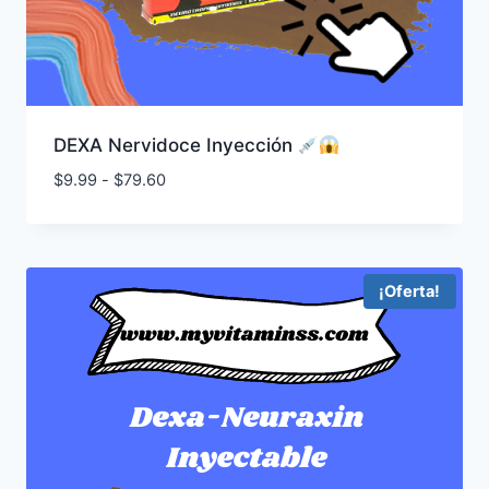
DEXA Nervidoce Inyección
Rango
$
9.99
-
$
79.60
de
precios:
desde
$9.99
¡Oferta!
hasta
$79.60