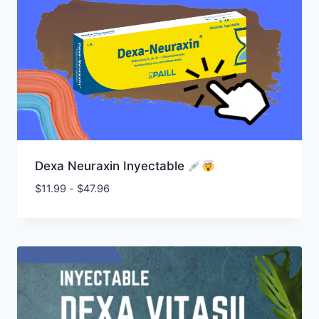
Dexa Neuraxin Inyectable
Rango
$
11.99
-
$
47.96
de
precios:
desde
$11.99
hasta
$47.96