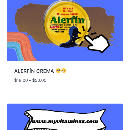
ALERFÍN CREMA
Rango
$
18.00
-
$
50.00
de
precios:
desde
$18.00
hasta
$50.00