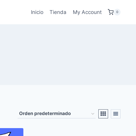
Inicio
Tienda
My Account
0