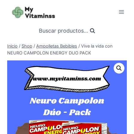
Saltar
al
contenido
Buscar productos...
Inicio
/
Shop
/
Ampolletas Bebibles
/
Vive la vida con
NEURO CAMPOLON ENERGY DUO PACK