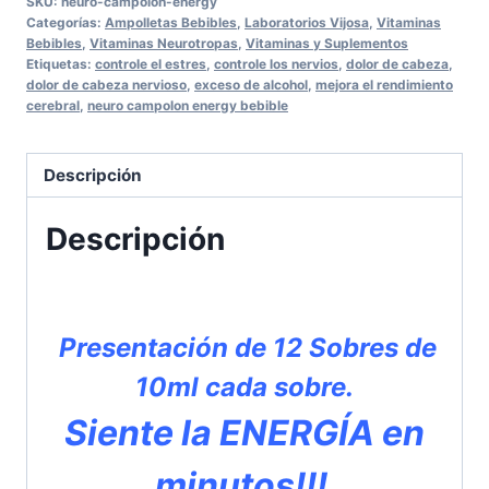
SKU:
neuro-campolon-energy
con
Categorías:
Ampolletas Bebibles
,
Laboratorios Vijosa
,
Vitaminas
NEURO
Bebibles
,
Vitaminas Neurotropas
,
Vitaminas y Suplementos
Etiquetas:
controle el estres
,
controle los nervios
,
dolor de cabeza
,
CAMPOLON
dolor de cabeza nervioso
,
exceso de alcohol
,
mejora el rendimiento
ENERGY
cerebral
,
neuro campolon energy bebible
DUO
PACK
Descripción
cantidad
Descripción
Presentación de 12 Sobres de
10ml cada sobre.
Siente la ENERGÍA en
minutos!!!