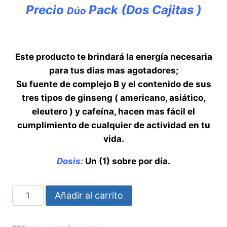
Precio
Pack (Dos Cajitas )
Dúo
Este producto te brindará la energía necesaria
para tus días mas agotadores;
Su fuente de complejo B y el contenido de sus
tres tipos de ginseng ( americano, asiático,
eleutero ) y cafeína, hacen mas fácil el
cumplimiento de cualquier de actividad en tu
vida.
Dosis:
Un (1) sobre por día.
Vive
Añadir al carrito
la
vida