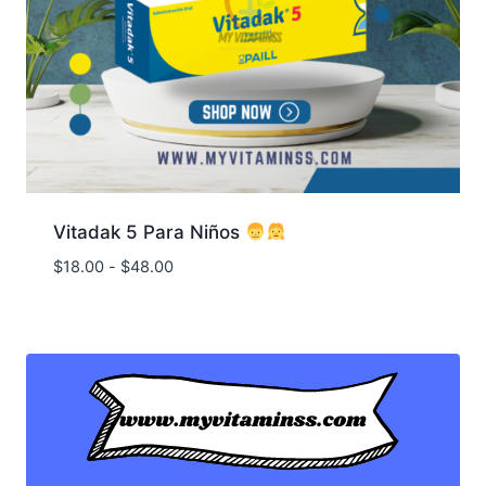
Vitadak 5 Para Niños
Rango
$
18.00
-
$
48.00
de
precios:
desde
$18.00
hasta
$48.00