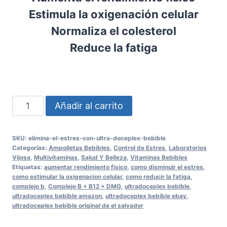
Estimula la oxigenación celular
Normaliza el colesterol
Reduce la fatiga
Elimina
Añadir al carrito
el
estres
SKU:
elimina-el-estres-con-ultra-doceplex-bebible
con
Categorías:
Ampolletas Bebibles
,
Control de Estres
,
Laboratorios
Ultra
Vijosa
,
Multivitaminas
,
Salud Y Belleza
,
Vitaminas Bebibles
Etiquetas:
aumentar rendimiento fisico
,
como disminuir el estres
,
Doceplex
como estimular la oxigenacion celular
,
como reducir la fatiga
,
Bebible
complejo b
,
Complejo B + B12 + DMG
,
ultradoceplex bebible
,
ultradoceplex bebible amazon
,
ultradoceplex bebible ebay
,
cantidad
ultradoceplex bebible original de el salvador