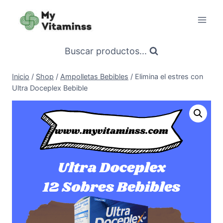
Saltar
al
contenido
Buscar productos...
Inicio
/
Shop
/
Ampolletas Bebibles
/
Elimina el estres con
Ultra Doceplex Bebible