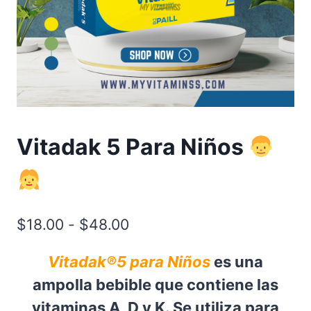
Vitadak 5 Para Niños
Rango
$
18.00
-
$
48.00
de
Vitadak®5 para Niños
es una
precios:
ampolla bebible que contiene las
desde
vitaminas A, D y K. Se utiliza para