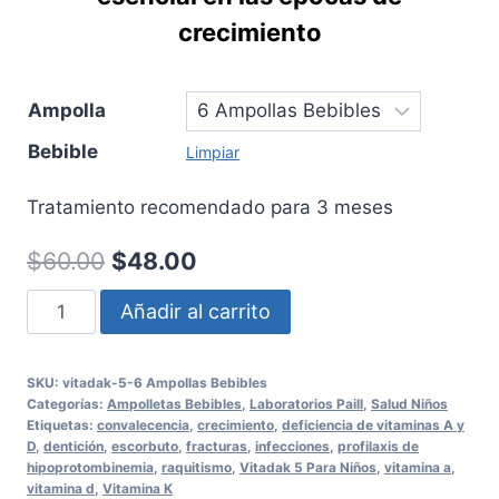
crecimiento
Ampolla
Bebible
Limpiar
Tratamiento recomendado para 3 meses
El
El
$
60.00
$
48.00
precio
precio
Vitadak
Añadir al carrito
original
actual
5
Para
era:
es:
SKU:
vitadak-5-6 Ampollas Bebibles
Niños
Categorías:
Ampolletas Bebibles
,
Laboratorios Paill
,
Salud Niños
$60.00.
$48.00.
Etiquetas:
convalecencia
,
crecimiento
,
deficiencia de vitaminas A y
D
,
dentición
,
escorbuto
,
fracturas
,
infecciones
,
profilaxis de
hipoprotombinemia
,
raquitismo
,
Vitadak 5 Para Niños
,
vitamina a
,
cantidad
vitamina d
,
Vitamina K