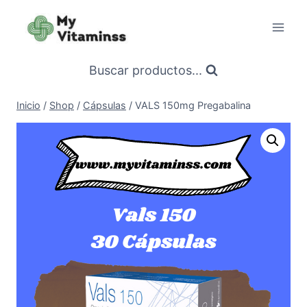
Saltar
al
contenido
Buscar productos...
Inicio
/
Shop
/
Cápsulas
/
VALS 150mg Pregabalina