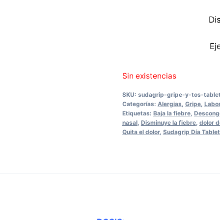
Di
Ej
Sin existencias
SKU:
sudagrip-gripe-y-tos-table
Categorías:
Alergias
,
Gripe
,
Labor
Etiquetas:
Baja la fiebre
,
Desconge
nasal
,
Disminuye la fiebre
,
dolor 
Quita el dolor
,
Sudagrip Día Table