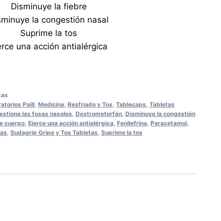
Disminuye la fiebre
sminuye la congestión nasal
Suprime la tos
erce una acción antialérgica
tas
atorios Paill
,
Medicina
,
Resfriado y Tos
,
Tablecaps
,
Tabletas
stiona las fosas nasales
,
Dextrometorfán
,
Disminuye la congestión
de cuerpo
,
Ejerce una acción antialérgica
,
Fenilefrina
,
Paracetamol
,
tas
,
Sudagrip Gripe y Tos Tabletas
,
Suprime la tos