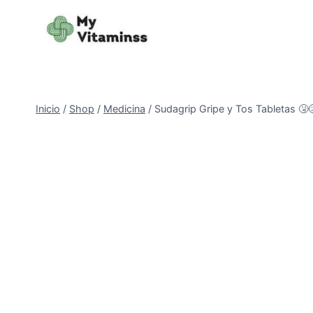
Saltar
al
contenido
Inicio
/
Shop
/
Medicina
/
Sudagrip Gripe y Tos Tabletas 🤧