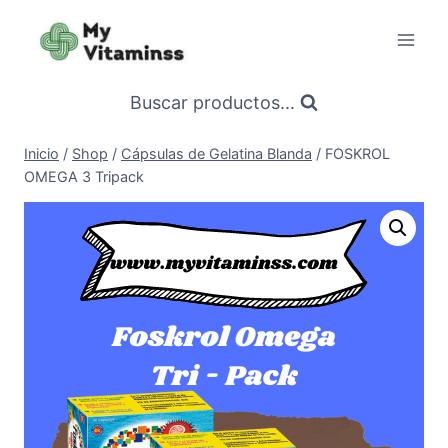
Saltar
al
contenido
Buscar productos...
Inicio
/
Shop
/
Cápsulas de Gelatina Blanda
/
FOSKROL
OMEGA 3 Tripack