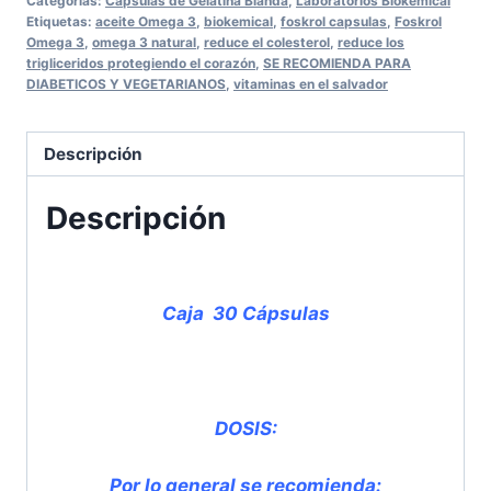
Categorías:
Cápsulas de Gelatina Blanda
,
Laboratorios Biokemical
Etiquetas:
aceite Omega 3
,
biokemical
,
foskrol capsulas
,
Foskrol
Omega 3
,
omega 3 natural
,
reduce el colesterol
,
reduce los
trigliceridos protegiendo el corazón
,
SE RECOMIENDA PARA
DIABETICOS Y VEGETARIANOS
,
vitaminas en el salvador
Descripción
Descripción
Caja 30 Cápsulas
DOSIS:
Por lo general se recomienda: