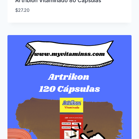
Artribión Vitaminado 80 Cápsulas
$
27.20