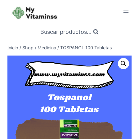
Saltar
al
contenido
Buscar productos...
Inicio
/
Shop
/
Medicina
/
TOSPANOL 100 Tabletas