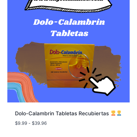
Dolo-Calambrin Tabletas Recubiertas
Rango
$
9.99
-
$
39.96
de
precios: