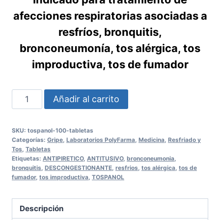
afecciones respiratorias asociadas a
resfríos, bronquitis,
bronconeumonía, tos alérgica, tos
improductiva, tos de fumador
TOSPANOL
Añadir al carrito
100
Tabletas
SKU:
tospanol-100-tabletas
cantidad
Categorías:
Gripe
,
Laboratorios PolyFarma
,
Medicina
,
Resfriado y
Tos
,
Tabletas
Etiquetas:
ANTIPIRETICO
,
ANTITUSIVO
,
bronconeumonia
,
bronquitis
,
DESCONGESTIONANTE
,
resfrios
,
tos alérgica
,
tos de
fumador
,
tos improductiva
,
TOSPANOL
Descripción