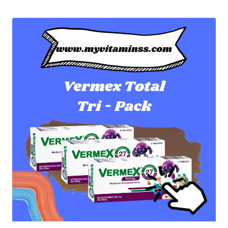
desde
$9.99
hasta
$39.96