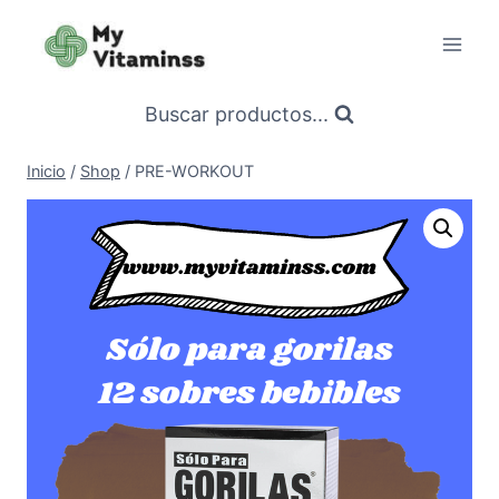
Saltar
al
contenido
Buscar productos...
Inicio
/
Shop
/
PRE-WORKOUT