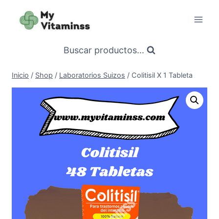
Saltar
al
contenido
Buscar productos...
Inicio
/
Shop
/
Laboratorios Suizos
/
Colitisil X 1 Tableta