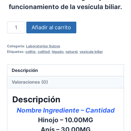
funcionamiento de la vesícula biliar.
Colitisil
Añadir al carrito
X
1
Categoría:
Laboratorios Suizos
Tableta
Etiquetas:
colitis
,
colitisil
,
higado
,
natural
,
vesicula biliar
cantidad
Descripción
Valoraciones (0)
Descripción
Nombre Ingrediente – Cantidad
Hinojo – 10.00MG
Anís – 30.00MG