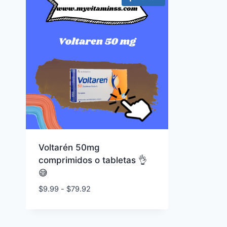
Voltarén 50mg
comprimidos o tabletas 👌
😅
Rango
$
9.99
-
$
79.92
de
precios:
desde