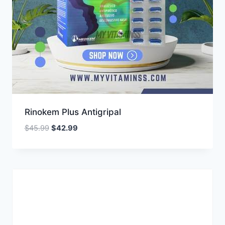
Rinokem Plus Antigripal
El
El
$
45.99
$
42.99
precio
precio
original
actual
era:
es:
$45.99.
$42.99.