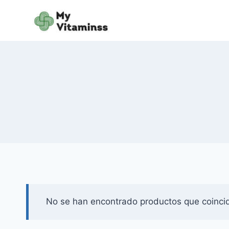
Saltar
al
contenido
No se han encontrado productos que coincid