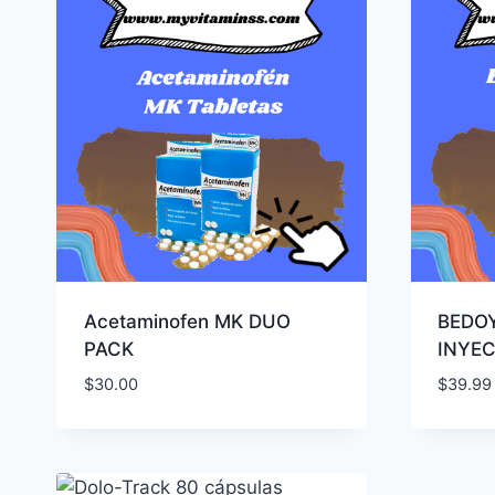
Acetaminofen MK DUO
BEDOY
PACK
INYEC
$
30.00
$
39.99