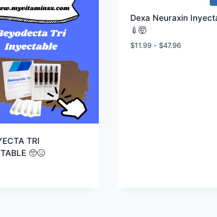
Dexa Neuraxin Inyect
💉🤯
Rango
$
11.99
-
$
47.96
de
precios:
desde
$11.99
hasta
$47.96
ECTA TRI
TABLE 🥺😣