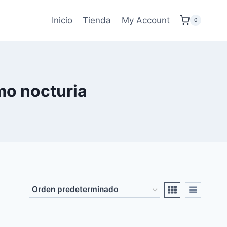
Inicio
Tienda
My Account
0
mo nocturia