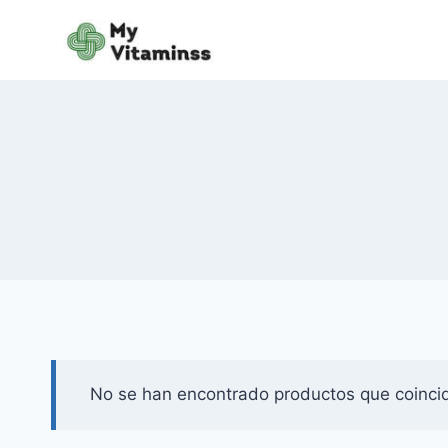
Saltar
al
contenido
No se han encontrado productos que coincid