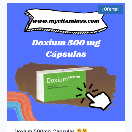
¡Oferta!
Doxium 500mg Cápsulas