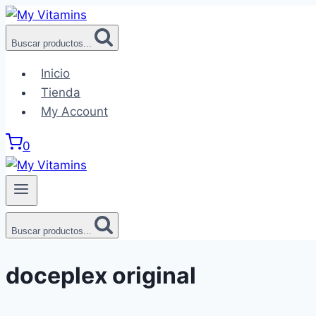
Saltar
al
Buscar productos...
contenido
Inicio
Tienda
My Account
0
Buscar productos...
doceplex original