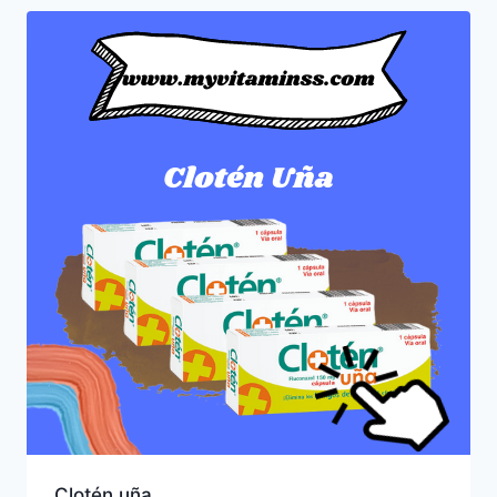
Clotén uña