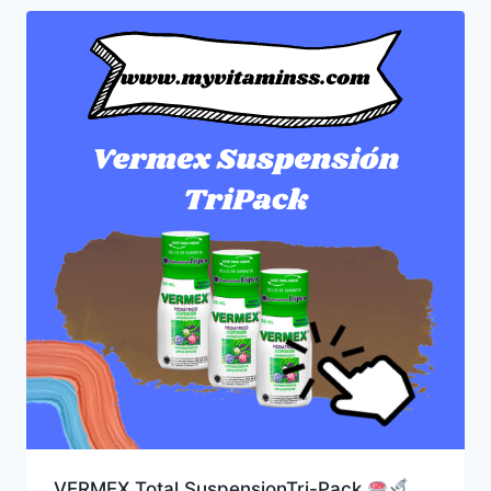
VERMEX Total SuspensionTri-Pack